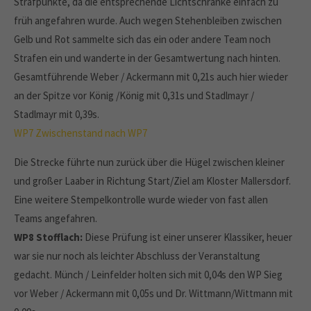
Strafpunkte, da die entsprechende Lichtschranke einfach zu
früh angefahren wurde. Auch wegen Stehenbleiben zwischen
Gelb und Rot sammelte sich das ein oder andere Team noch
Strafen ein und wanderte in der Gesamtwertung nach hinten.
Gesamtführende Weber / Ackermann mit 0,21s auch hier wieder
an der Spitze vor König /König mit 0,31s und Stadlmayr /
Stadlmayr mit 0,39s.
WP7
Zwischenstand nach WP7
Die Strecke führte nun zurück über die Hügel zwischen kleiner
und großer Laaber in Richtung Start/Ziel am Kloster Mallersdorf.
Eine weitere Stempelkontrolle wurde wieder von fast allen
Teams angefahren.
WP8 Stofflach:
Diese Prüfung ist einer unserer Klassiker, heuer
war sie nur noch als leichter Abschluss der Veranstaltung
gedacht. Münch / Leinfelder holten sich mit 0,04s den WP Sieg
vor Weber / Ackermann mit 0,05s und Dr. Wittmann/Wittmann mit