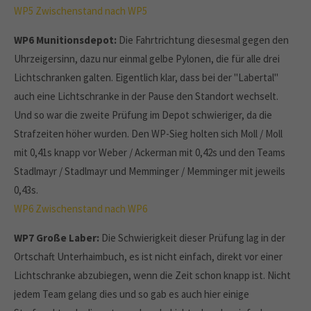
WP5
Zwischenstand nach WP5
WP6 Munitionsdepot:
Die Fahrtrichtung diesesmal gegen den
Uhrzeigersinn, dazu nur einmal gelbe Pylonen, die für alle drei
Lichtschranken galten. Eigentlich klar, dass bei der "Labertal"
auch eine Lichtschranke in der Pause den Standort wechselt.
Und so war die zweite Prüfung im Depot schwieriger, da die
Strafzeiten höher wurden. Den WP-Sieg holten sich Moll / Moll
mit 0,41s knapp vor Weber / Ackerman mit 0,42s und den Teams
Stadlmayr / Stadlmayr und Memminger / Memminger mit jeweils
0,43s.
WP6
Zwischenstand nach WP6
WP7 Große Laber:
Die Schwierigkeit dieser Prüfung lag in der
Ortschaft Unterhaimbuch, es ist nicht einfach, direkt vor einer
Lichtschranke abzubiegen, wenn die Zeit schon knapp ist. Nicht
jedem Team gelang dies und so gab es auch hier einige