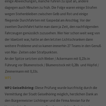
einige Abweichungen, manche fuhren zu spät an, andere
dagegen auch Minuten zu früh. Die Folge waren einige Strafen
wegen Stehenbleiben zwischen Gelb und Rot und einige
fliegende Durchfahrten mit Gaspedal am Anschlag. Vor der
zweiten Durchfahrt hatte man dann ja Zeit, den nachfolgenden
Fahrzeugen genüsslich zuzusehen. Wer hier schon weit weg von
der Idaelzeit war, hatte an den letzten Lichtschranken dann
weitere Probleme und so kamen immerhin 27 Teams in den Genuß
von Max- Zeiten oder Strafpunkten.
An der Spitze setzten sich Weber / Ackermann mit 0,23s in
Führung vor Blumenstock / Blumenstock mit 0,28s und Höpfel /
Zimmermann mit 0,33s.
WP1
WP2 Geiselhöring:
Diese Prüfung wurde kurzfristig durch die
Vermittlung der Stadt Geiselhöring möglich, herzlichen Dank an
den Bürgermeister Lichtinger und die Firma Amvian für ihr