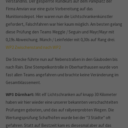
Verständnis. Der gesperrte Rundkurs auf dem Parkplatz der
Firma Amvian war eine gute Vorbereitung auf das
Munitionsdepot. Hier waren nun die Lichtschrankenkünstler
gefordert, Falschfahren war hier kaum möglich. Am besten gelang
diese Prüfung den Teams Meggle / Seguin und Mayr/Mayr mit
0,19s Abweichung. Münch / Leinfelder mit 0,30s auf Rang drei.
WP2
Zwischenstand nach WP2
Die Strecke führte nun auf Nebenstraßen in den Gäuboden bis
nach Rain. Eine Stempelkontrolle in Oberharthausen wurde von
fast allen Teams angefahren und brachte keine Veränderung im
Gesamtklassement.
WP3 Dürnhart:
Mit elf Lichtschranken auf knapp 30 Kilometer
haben wir hier wieder eine unserer bekannten verschachtelten
Prüfungen geboten, und das auf rallyeerprobten Wegen. Die
Wertungsprüfung Schafhöfen wurde bei der "3 Städte" oft
gefahren. Statt auf Bestzeit kam es diesesmal aber auf das