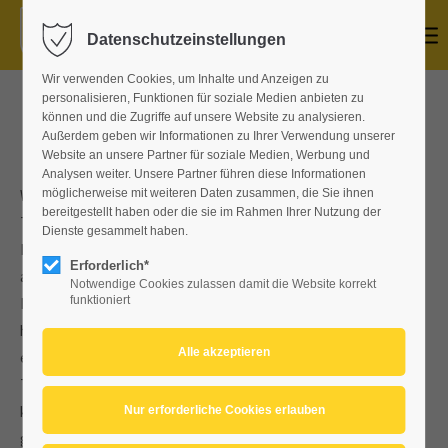
Datenschutzeinstellungen
Wir verwenden Cookies, um Inhalte und Anzeigen zu
personalisieren, Funktionen für soziale Medien anbieten zu
19. ADAC LABERTAL HISTORIC 2016
können und die Zugriffe auf unsere Website zu analysieren.
Außerdem geben wir Informationen zu Ihrer Verwendung unserer
Website an unsere Partner für soziale Medien, Werbung und
Analysen weiter. Unsere Partner führen diese Informationen
Weber / Ackermann können Vorjahressieg wiederholen - 73
möglicherweise mit weiteren Daten zusammen, die Sie ihnen
bereitgestellt haben oder die sie im Rahmen Ihrer Nutzung der
Teilnehmer waren bei der 19. ADAC Labertal Historic am Start
Dienste gesammelt haben.
Der immense Aufwand hat sich gelohnt, zufriedene Teilnehmer
Erforderlich*
am Ziel zu haben ist die beste Belohnung für den Veranstalter.
Notwendige Cookies zulassen damit die Website korrekt
funktioniert
Der Andrang auf die neunzehnte Ausgabe der "Labertal" war
heuer so groß, dass wir das Starterfeld kurzfristig auf 75 Plätze
erweiterten. In acht Wertungsprüfungen durften sich die
Teilnehmer bei 48 Lichtschranken messen, mussten auf die
korrekte Streckenführung achten und wurden den ganzen Tag
gefordert. Wie wichtig eine gute Vorbereitung ist zeigte sich