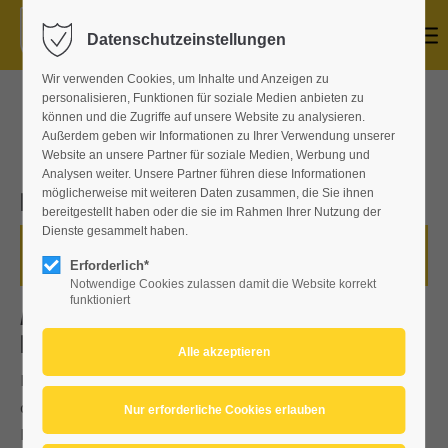
Datenschutzeinstellungen
Wir verwenden Cookies, um Inhalte und Anzeigen zu
personalisieren, Funktionen für soziale Medien anbieten zu
INFORMATIONEN
können und die Zugriffe auf unsere Website zu analysieren.
Außerdem geben wir Informationen zu Ihrer Verwendung unserer
Website an unsere Partner für soziale Medien, Werbung und
Analysen weiter. Unsere Partner führen diese Informationen
Ergebnisse
möglicherweise mit weiteren Daten zusammen, die Sie ihnen
bereitgestellt haben oder die sie im Rahmen Ihrer Nutzung der
Dienste gesammelt haben.
labertal-rallye/ergebnisse.html
Erforderlich*
Notwendige Cookies zulassen damit die Website korrekt
funktioniert
ADAC Labertal Rallye Sprint
Doppelveranstaltung
Liebe Motorsportfreunde,
die Absage der 22. ADAC Labertal Rallye war für uns keine leichte
Entscheidung. Dennoch war es uns ein großes Anliegen, den