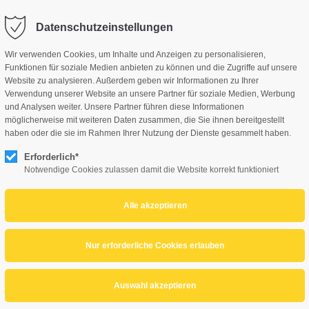
Datenschutzeinstellungen
ag "offcanvas-col2" existiert
Der Eintrag "offcanvas-col3" exist
cht.
leider nicht.
Wir verwenden Cookies, um Inhalte und Anzeigen zu personalisieren,
AKTUELLES
LABERTAL RALLYE
LABERTAL HISTORIC
L
Funktionen für soziale Medien anbieten zu können und die Zugriffe auf unsere
Website zu analysieren. Außerdem geben wir Informationen zu Ihrer
Verwendung unserer Website an unsere Partner für soziale Medien, Werbung
und Analysen weiter. Unsere Partner führen diese Informationen
möglicherweise mit weiteren Daten zusammen, die Sie ihnen bereitgestellt
haben oder die sie im Rahmen Ihrer Nutzung der Dienste gesammelt haben.
Erforderlich*
GALERIE
Notwendige Cookies zulassen damit die Website korrekt funktioniert
MEDIA