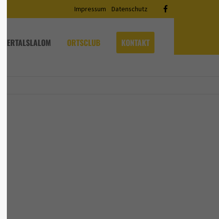
Impressum
Datenschutz
iert
Der Eintrag "offcanvas-col4" existiert
leider nicht.
ABERTALSLALOM
ORTSCLUB
KONTAKT