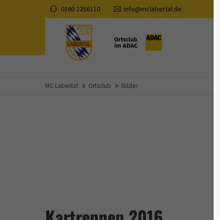
0160 2256110
info@mclabertal.de
Der Eintrag "offcanvas-col1" existiert
Der Eintr
leider nicht.
leider ni
MC Labertal
Ortsclub
Bilder
Kartrennen 2016